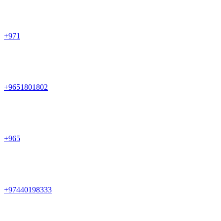
+971
+9651801802
+965
+97440198333