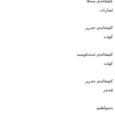
کتێبخانەی سەفا
ئیماڕات
کتێبخانەی جەریر
کوێت
کتێبخانەی ئەندەلوسیە
کوێت
کتێبخانەی جەریر
قەتەر
بەیتولعلیم