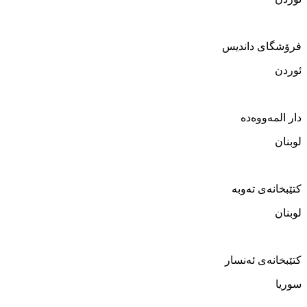
فرۆشگای داندیس
ئوردن
دار المەووەدە
لوبنان
کتێبخانەی تەوبە
لوبنان
کتێبخانەی ئەنسار
سوریا