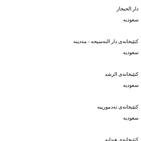
دار الحیجاز
سعودیە
کتێبخانەی دار النەسیحە - مەدینە
سعودیە
کتێبخانەی الرشد
سعودیە
کتێبخانەی تەدمورییە
سعودیە
کتێبخانەی هیدایە