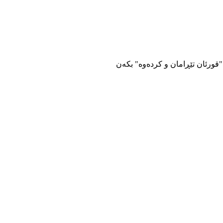
 "قورئان تێڕامان و کردەوە" بکەن