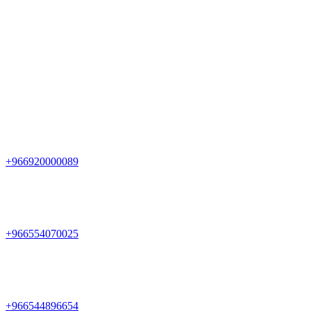
+966920000089
+966554070025
+966544896654