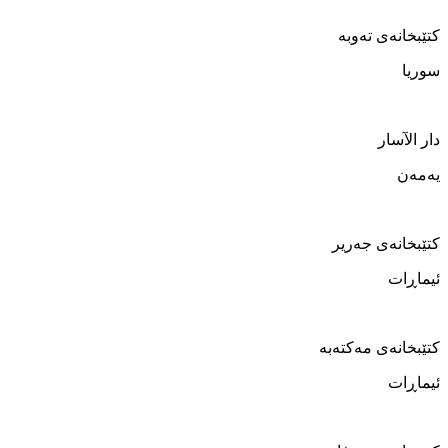
کتێبخانەی تەوبە
سوریا
دار الآسار
یەمەن
کتێبخانەی جەریر
ئیماڕات
کتێبخانەی مەکتەبە
ئیماڕات