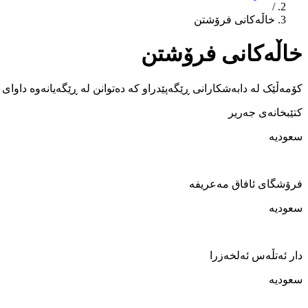
/
خاڵەکانی فرۆشتن
خاڵەکانی فرۆشتن
کۆمەڵێک لە دابەشکارانی ڕێگەپێدراو کە دەتوانن لە ڕێگەیانەوە داوای
کتێبخانەی جەریر
سعودیە
فرۆشگای ئافاق مەعریفە
سعودیە
دار ئەتڵەس ئەلخەزرا
سعودیە