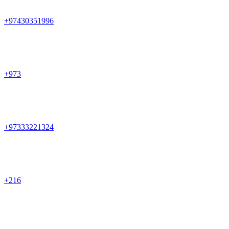
+97430351996
+973
+97333221324
+216