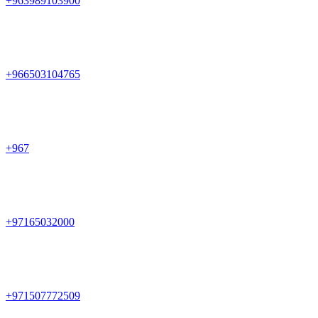
+963989103900
+966503104765
+967
+97165032000
+971507772509