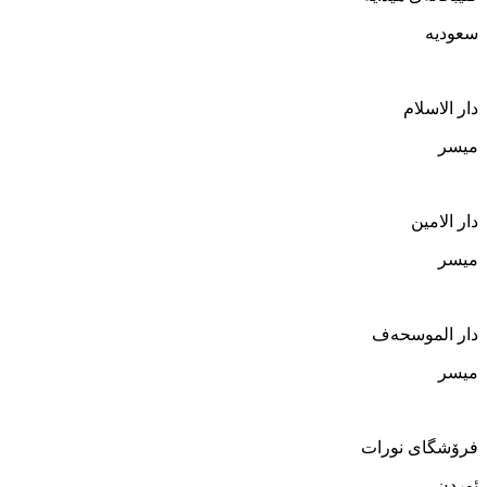
سعودیە
دار الاسلام
میسر
دار الامین
میسر
دار الموسحەف
میسر
فرۆشگای نورات
ئوردن