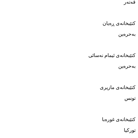
قەتەر
کتێبخانەی ڕەیان
بەحرەین
کتێبخانەی ئیمام نەسائی
بەحرەین
کتێبخانەی مازیری
تونس
کتێبخانەی غورەبا
تورکیا