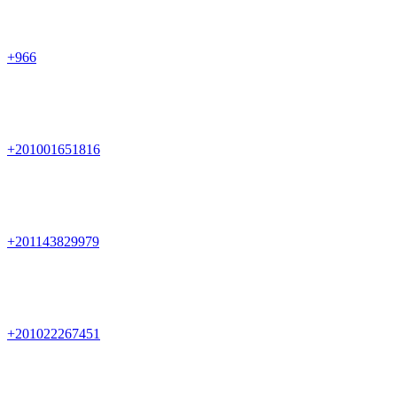
+966
+201001651816
+201143829979
+201022267451