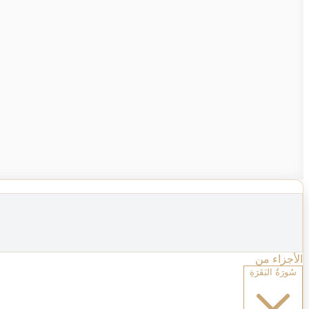
الأجزاء من
سُورَةُ البَقَرَةِ