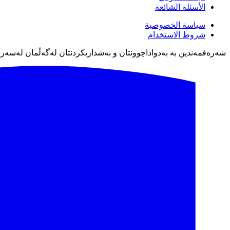
الأسئلة الشائعة
سياسة الخصوصية
شروط الاستخدام
شەرەفمەندین بە بەدواداچوونتان و بەشداریکردنتان لەگەڵمان لەسەر پل