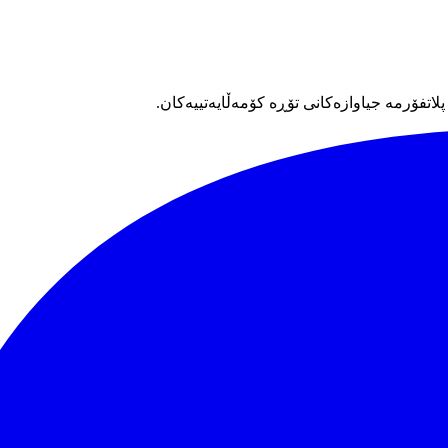
اتفۆرمە جیاوازەکانی تۆڕە کۆمەڵایەتییەکان.