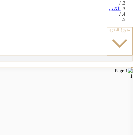
/
الكتب
/
سُورَةُ البَقَرَةِ
1