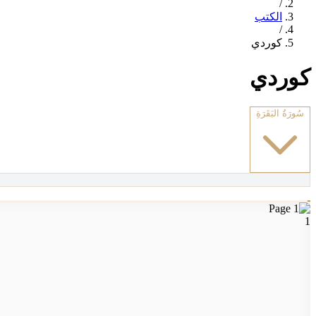
/
الكتب
/
كوردي
كوردي
سُورَةُ البَقَرَةِ
1